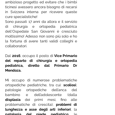
ambizioso progetto ed evitare che i bimbi
ticinesi avessero ancora bisogno di recarsi
in Svizzera interna per ricevere queste
cure specialistiche!
Sono passati 17 anni da allora e il servizio
di chirurgia e ortopedia pediatrica
dell'Ospedale San Giovanni è cresciuto
m
oltissimo! A
desso non sono più solo e
ho
la fortuna di avere tanti validi colleghi e
collaboratori.
Dal
2016
, occupo il posto di
V
ice P
rimario
del reparto di chirurgia e ortopedia
pediatrica, diretto dal Primario Dr
Mendoza.
Mi occupo di numerose problematiche
ortopediche pediatriche, tra cui:
scoliosi
;
patologie ortopediche dell’anca del
bambino e dell’adolescente (dalla
displasia
dei primi mesi, fino alle
problematiche di crescita);
problemi di
lunghezza e asse degli arti inferiori
; la
patologia del piede pediatrico
; le