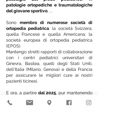
patologie ortopediche e traumatologiche
del giovane sportivo
, ...
Sono
membro di numerose società di
ortopedia pediatrica
: la società Svizzera;
quella Francese e quella Americana; la
società europea di ortopedia pediatrica
(EPOS).
Mantengo stretti rapporti di collaborazione
con i centri pediatrici universitari di
Ginevra, Basilea, quelli degli Stati Uniti,
dell'Italia (Milano, Genova) e della Francia
per assicurare le migliori cure ai nostri
pazienti ticinesi.
E ora, a partire
dal 2025
, pur mantenendo
l'attività ospedaliera a Bellinzona,
ho
iniziato a seguire i pazienti direttamente
sul territorio Luganese, presso lo Studio
Pediatrico Tessiatore, nonchè nel
Mendrisiotto, nell'omonimo Centro
Pediatrico.