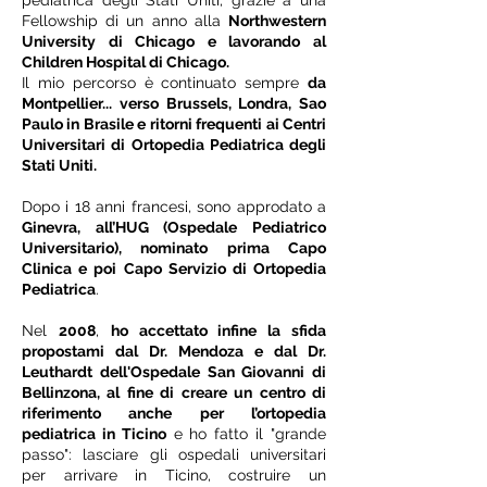
pediatrica degli Stati Uniti, grazie a una
Fellowship di un anno alla
Northwestern
University di Chicago e lavorando al
Children Hospital di Chicago.
Il
mio percorso è continuato sempre
da
Montpellier... verso Brussels, Londra, Sao
Paulo in Brasile e ritorni frequenti ai Centri
Universitari di Ortopedia Pediatrica degli
Stati Uniti.
Dopo i 18 anni francesi, sono approdato a
Ginevra, all’HUG (Ospedale Pediatrico
Universitario), nominato prima Capo
Clinica e poi Capo Servizio di Ortopedia
Pediatrica
.
Nel
2008
,
ho accettato infine la sfida
propostami dal Dr. Mendoza e dal Dr.
Leuthardt dell'Ospedale San Giovanni di
Bellinzona, al fine di creare un centro di
riferimento anche per l’ortopedia
pediatrica in Ticino
e ho fatto il "grande
passo": lasciare gli ospedali universitari
per arrivare in Ticino, costruire un